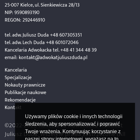
25-007 Kielce, ul. Sienkiewicza 28/13
NIP: 9590893190
REGON: 292446910
tel. adw. Juliusz Duda
+48 607305351
tel. adw. Lech Duda
+48 601072046
Kancelaria Adwokacka tel.
+48 41 344 48 39
email:
kontakt@adwokatjuliuszduda.pl
Kancelaria
Specjalizacje
Nokauty prawnicze
Publikacje naukowe
Rekomendacje
Kontakt
Używamy plików cookie i innych technologii
©2022-2026 Kancelaria Adwokacka Adwokat
śledzenia, aby spersonalizować i poprawić
Twoje wrażenia. Kontynuując korzystanie z
Juliusz Duda. Wszelkie prawa zastrzeżone (All
naszej strony internetowej, wyrażasz na to